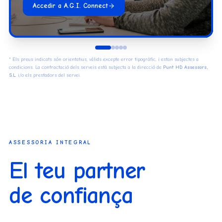
Accedir a A.G.I. Connect
* Els preus indicats són orientatius, vàlids excepte error tipogràfic, i estan subjectes a
condicions. La contractació dels serveis està subjecta a la direcció de
Punt HD Assessors,
S.L.
i/o els prestadors del servei.
ASSESSORIA INTEGRAL
El teu partner
de confiança